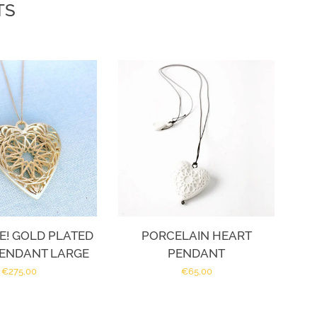
TS
E! GOLD PLATED
PORCELAIN HEART
PENDANT LARGE
PENDANT
Regular
€275,00
Regular
€65,00
price
price