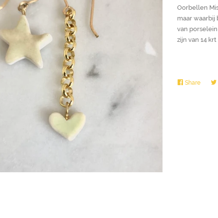
Oorbellen Mis
maar waarbij b
van porselein
zijn van 14 krt
Share
Share
on
Faceb