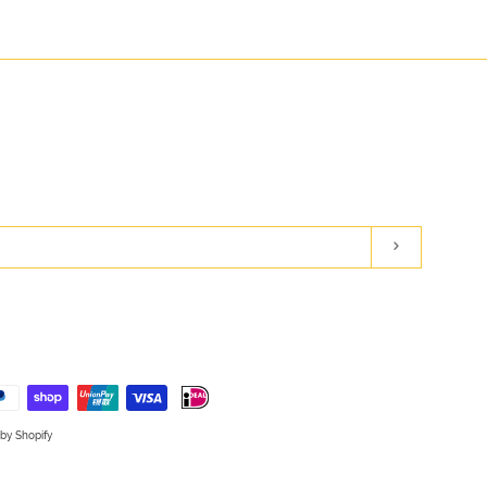
Subscribe
am
by Shopify