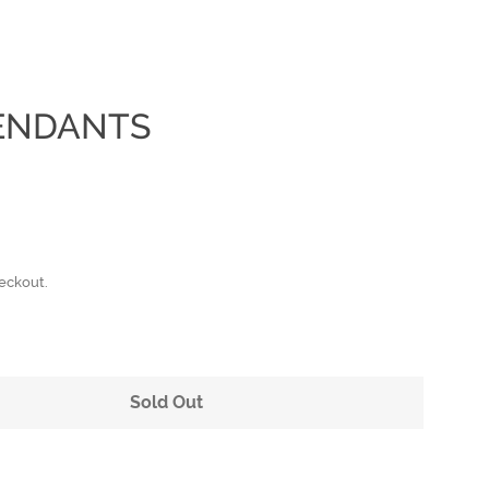
PENDANTS
Clos
eckout.
Sold Out