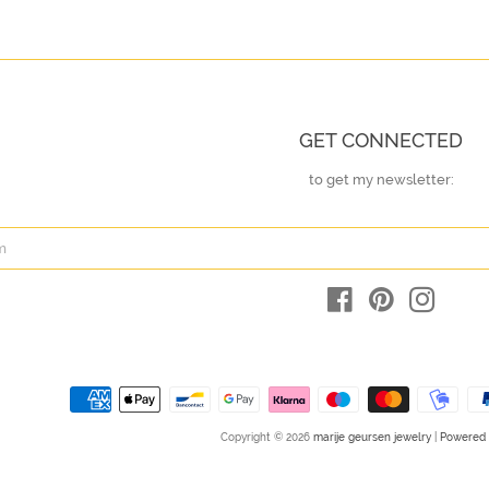
GET CONNECTED
to get my newsletter:
ENTER
YOUR
EMAIL
Facebook
Pinterest
Instagr
Copyright © 2026
marije geursen jewelry
|
Powered 