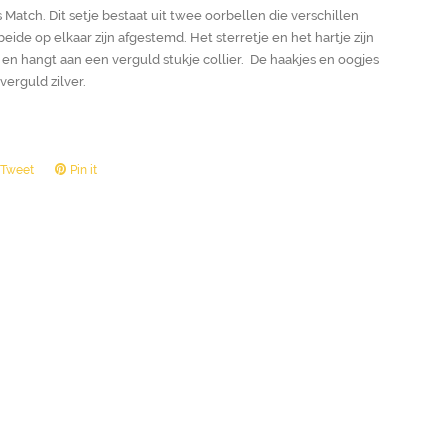
 Match. Dit setje bestaat uit twee oorbellen die verschillen
eide op elkaar zijn afgestemd. Het sterretje en het hartje zijn
 en hangt aan een verguld stukje collier. De haakjes en oogjes
 verguld zilver.
Tweet
Tweet
Pin it
Pin
on
on
ook
Twitter
Pinterest