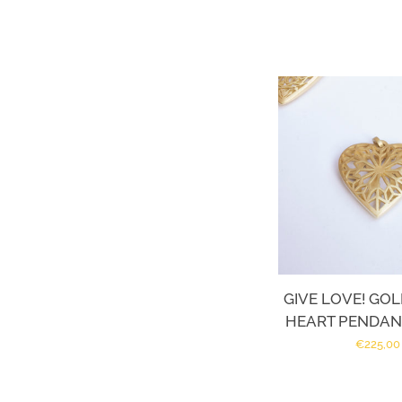
GIVE LOVE! GO
HEART PENDAN
Regular
€225,00
price